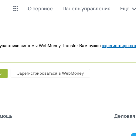
О сервисе
Панель управления
Еще
Майнинг Monero
P2P обмен
Инструмент для добычи
Заработок на P2P обмене
Monero
участнике системы WebMoney Transfer Вам нужно
зарегистрироват
.
CashBox
Files
Оплата за действие
Продажа файлов
D
Зарегистрироваться в WebMoney
Донаты
Коллективные покупки
Вознаграждения от зрителей
Сервис совместных закупо
InstaDo.com
Фриланс-биржа
мощь
Деловая 