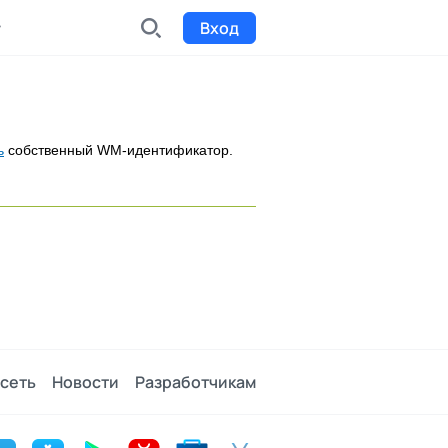
Вход
INDX
Интернет-биржа
ь
собственный WM-идентификатор.
Funding
Сбор средств на проекты
Билеты на мероприятия
к
Выпуск и продажа билетов
сеть
Новости
Разработчикам