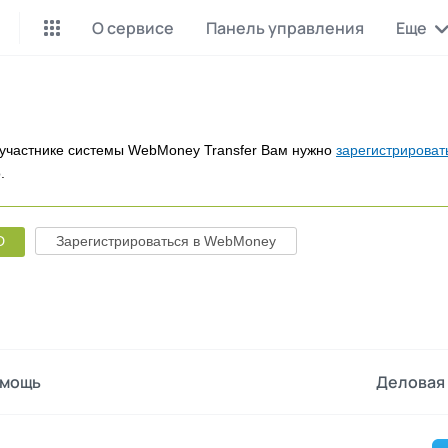
О сервисе
Панель управления
Еще
Майнинг Monero
P2P обмен
Инструмент для добычи
Заработок на P2P обмене
Monero
участнике системы WebMoney Transfer Вам нужно
зарегистрироват
.
CashBox
Files
Оплата за действие
Продажа файлов
D
Зарегистрироваться в WebMoney
Донаты
Коллективные покупки
Вознаграждения от зрителей
Сервис совместных закупо
InstaDo.com
Фриланс-биржа
мощь
Деловая 