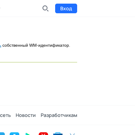
Вход
INDX
Интернет-биржа
ь
собственный WM-идентификатор.
Funding
Сбор средств на проекты
Билеты на мероприятия
к
Выпуск и продажа билетов
сеть
Новости
Разработчикам