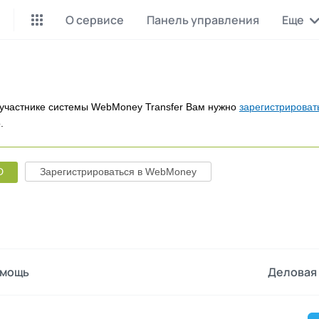
О сервисе
Панель управления
Еще
Майнинг Monero
P2P обмен
Инструмент для добычи
Заработок на P2P обмене
Monero
участнике системы WebMoney Transfer Вам нужно
зарегистрироват
.
CashBox
Files
Оплата за действие
Продажа файлов
D
Зарегистрироваться в WebMoney
Донаты
Коллективные покупки
Вознаграждения от зрителей
Сервис совместных закупо
InstaDo.com
Фриланс-биржа
мощь
Деловая 