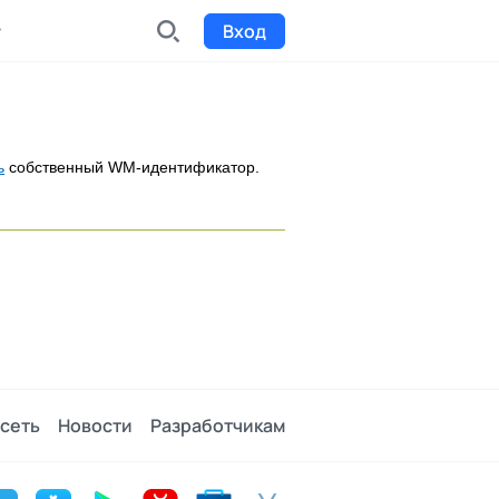
Вход
INDX
Интернет-биржа
ь
собственный WM-идентификатор.
Funding
Сбор средств на проекты
Билеты на мероприятия
к
Выпуск и продажа билетов
сеть
Новости
Разработчикам