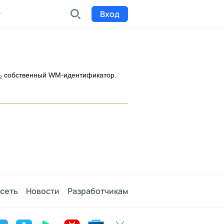
Вход
INDX
Интернет-биржа
ь
собственный WM-идентификатор.
Funding
Сбор средств на проекты
Билеты на мероприятия
к
Выпуск и продажа билетов
сеть
Новости
Разработчикам