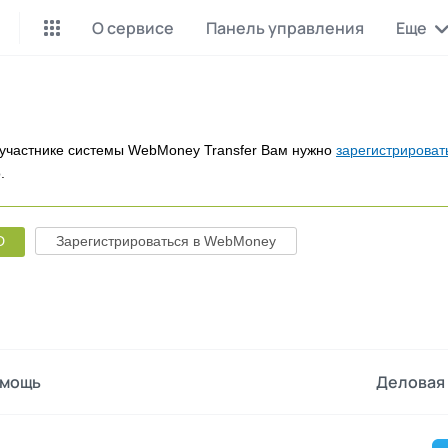
О сервисе
Панель управления
Еще
Майнинг Monero
P2P обмен
Инструмент для добычи
Заработок на P2P обмене
Monero
участнике системы WebMoney Transfer Вам нужно
зарегистрироват
.
CashBox
Files
Оплата за действие
Продажа файлов
D
Зарегистрироваться в WebMoney
Донаты
Коллективные покупки
Вознаграждения от зрителей
Сервис совместных закупо
InstaDo.com
Фриланс-биржа
мощь
Деловая 