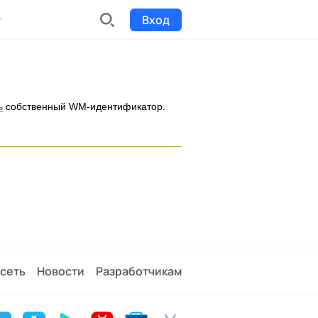
Вход
INDX
Интернет-биржа
ь
собственный WM-идентификатор.
Funding
Сбор средств на проекты
Билеты на мероприятия
к
Выпуск и продажа билетов
сеть
Новости
Разработчикам