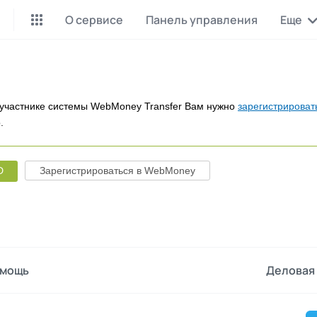
О сервисе
Панель управления
Еще
Майнинг Monero
P2P обмен
Инструмент для добычи
Заработок на P2P обмене
Monero
участнике системы WebMoney Transfer Вам нужно
зарегистрироват
.
CashBox
Files
Оплата за действие
Продажа файлов
D
Зарегистрироваться в WebMoney
Донаты
Коллективные покупки
Вознаграждения от зрителей
Сервис совместных закупо
InstaDo.com
Фриланс-биржа
мощь
Деловая 