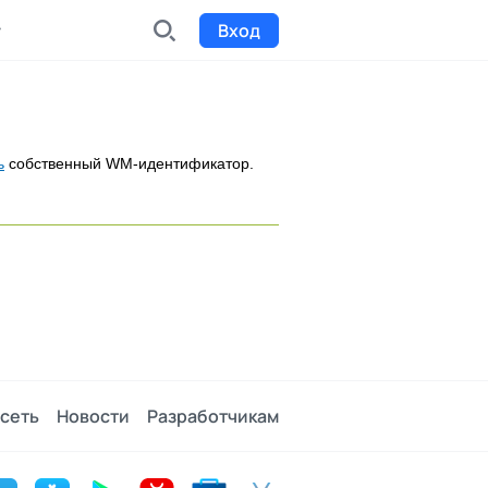
Вход
INDX
Интернет-биржа
ь
собственный WM-идентификатор.
Funding
Сбор средств на проекты
Билеты на мероприятия
к
Выпуск и продажа билетов
сеть
Новости
Разработчикам