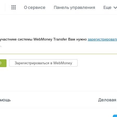
О сервисе
Панель управления
Еще
Майнинг Monero
P2P обмен
Инструмент для добычи
Заработок на P2P обмене
Monero
участнике системы WebMoney Transfer Вам нужно
зарегистрироват
.
CashBox
Files
Оплата за действие
Продажа файлов
D
Зарегистрироваться в WebMoney
Донаты
Коллективные покупки
Вознаграждения от зрителей
Сервис совместных закупо
InstaDo.com
Фриланс-биржа
мощь
Деловая 