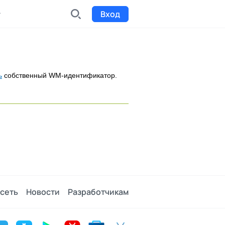
Вход
INDX
Интернет-биржа
ь
собственный WM-идентификатор.
Funding
Сбор средств на проекты
Билеты на мероприятия
к
Выпуск и продажа билетов
сеть
Новости
Разработчикам