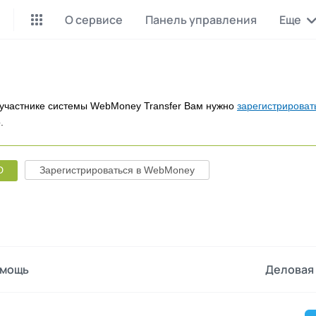
О сервисе
Панель управления
Еще
Майнинг Monero
P2P обмен
Инструмент для добычи
Заработок на P2P обмене
Monero
участнике системы WebMoney Transfer Вам нужно
зарегистрироват
.
CashBox
Files
Оплата за действие
Продажа файлов
D
Зарегистрироваться в WebMoney
Донаты
Коллективные покупки
Вознаграждения от зрителей
Сервис совместных закупо
InstaDo.com
Фриланс-биржа
мощь
Деловая 