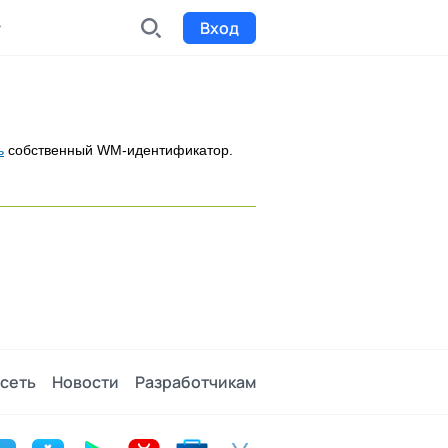
Вход
INDX
Интернет-биржа
ь
собственный WM-идентификатор.
Funding
Сбор средств на проекты
Билеты на мероприятия
к
Выпуск и продажа билетов
сеть
Новости
Разработчикам