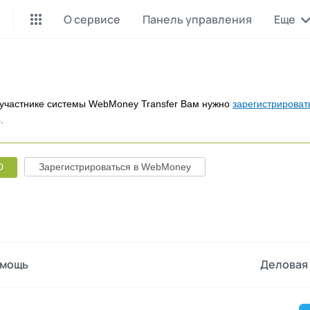
О сервисе
Панель управления
Еще
Майнинг Monero
P2P обмен
Инструмент для добычи
Заработок на P2P обмене
Monero
участнике системы WebMoney Transfer Вам нужно
зарегистрироват
.
CashBox
Files
Оплата за действие
Продажа файлов
D
Зарегистрироваться в WebMoney
Донаты
Коллективные покупки
Вознаграждения от зрителей
Сервис совместных закупо
InstaDo.com
Фриланс-биржа
мощь
Деловая 