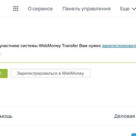
О сервисе
Панель управления
Еще
Майнинг Monero
P2P обмен
Инструмент для добычи
Заработок на P2P обмене
Monero
участнике системы WebMoney Transfer Вам нужно
зарегистрироват
.
CashBox
Files
Оплата за действие
Продажа файлов
D
Зарегистрироваться в WebMoney
Донаты
Коллективные покупки
Вознаграждения от зрителей
Сервис совместных закупо
InstaDo.com
Фриланс-биржа
мощь
Деловая 