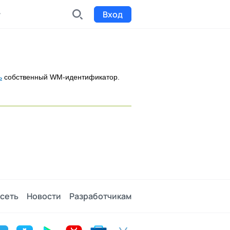
Вход
INDX
Интернет-биржа
ь
собственный WM-идентификатор.
Funding
Сбор средств на проекты
Билеты на мероприятия
к
Выпуск и продажа билетов
сеть
Новости
Разработчикам