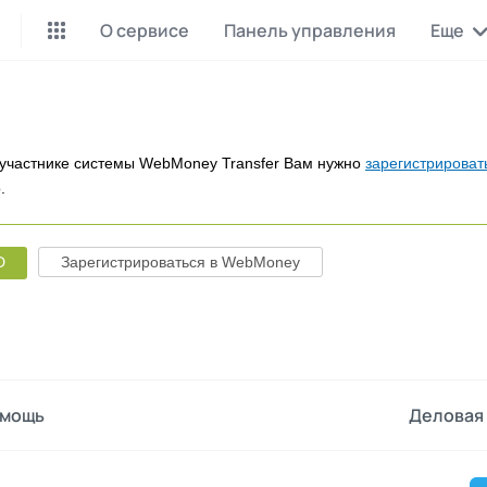
О сервисе
Панель управления
Еще
Майнинг Monero
P2P обмен
Инструмент для добычи
Заработок на P2P обмене
Monero
участнике системы WebMoney Transfer Вам нужно
зарегистрироват
.
CashBox
Files
Оплата за действие
Продажа файлов
D
Зарегистрироваться в WebMoney
Донаты
Коллективные покупки
Вознаграждения от зрителей
Сервис совместных закупо
InstaDo.com
Фриланс-биржа
мощь
Деловая 