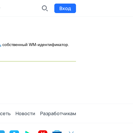
Вход
INDX
Интернет-биржа
ь
собственный WM-идентификатор.
Funding
Сбор средств на проекты
Билеты на мероприятия
к
Выпуск и продажа билетов
сеть
Новости
Разработчикам