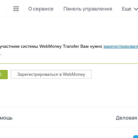
О сервисе
Панель управления
Еще
Майнинг Monero
P2P обмен
Инструмент для добычи
Заработок на P2P обмене
Monero
участнике системы WebMoney Transfer Вам нужно
зарегистрироват
.
CashBox
Files
Оплата за действие
Продажа файлов
D
Зарегистрироваться в WebMoney
Донаты
Коллективные покупки
Вознаграждения от зрителей
Сервис совместных закупо
InstaDo.com
Фриланс-биржа
мощь
Деловая 