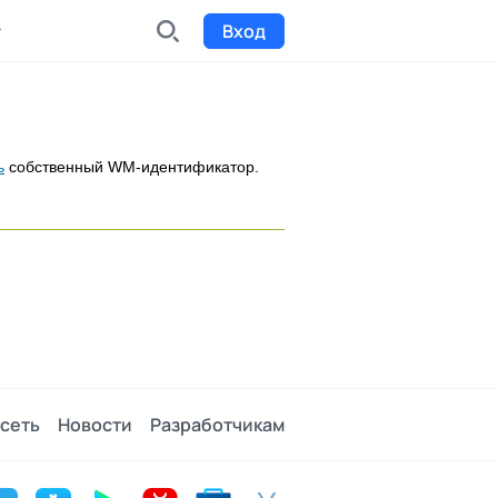
Вход
INDX
Интернет-биржа
ь
собственный WM-идентификатор.
Funding
Сбор средств на проекты
Билеты на мероприятия
к
Выпуск и продажа билетов
сеть
Новости
Разработчикам