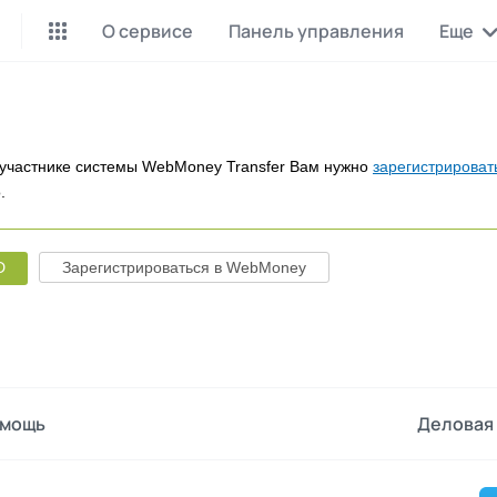
О сервисе
Панель управления
Еще
Майнинг Monero
P2P обмен
Инструмент для добычи
Заработок на P2P обмене
Monero
участнике системы WebMoney Transfer Вам нужно
зарегистрироват
.
CashBox
Files
Оплата за действие
Продажа файлов
D
Зарегистрироваться в WebMoney
Донаты
Коллективные покупки
Вознаграждения от зрителей
Сервис совместных закупо
InstaDo.com
Фриланс-биржа
мощь
Деловая 