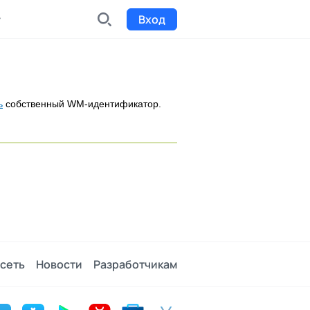
Вход
INDX
Интернет-биржа
ь
собственный WM-идентификатор.
Funding
Сбор средств на проекты
Билеты на мероприятия
к
Выпуск и продажа билетов
сеть
Новости
Разработчикам