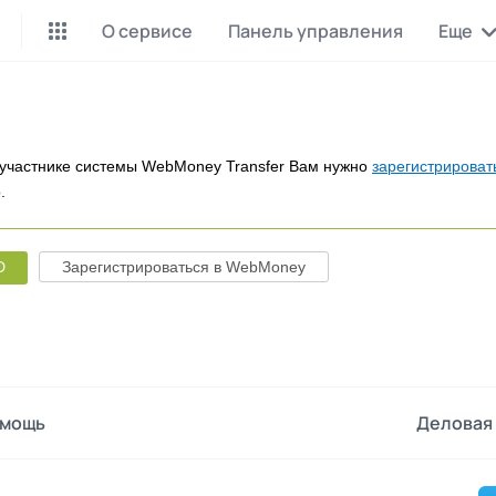
О сервисе
Панель управления
Еще
Майнинг Monero
P2P обмен
Инструмент для добычи
Заработок на P2P обмене
Monero
участнике системы WebMoney Transfer Вам нужно
зарегистрироват
.
CashBox
Files
Оплата за действие
Продажа файлов
D
Зарегистрироваться в WebMoney
Донаты
Коллективные покупки
Вознаграждения от зрителей
Сервис совместных закупо
InstaDo.com
Фриланс-биржа
мощь
Деловая 