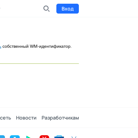
Вход
INDX
Интернет-биржа
ь
собственный WM-идентификатор.
Funding
Сбор средств на проекты
Билеты на мероприятия
к
Выпуск и продажа билетов
сеть
Новости
Разработчикам