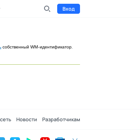
Вход
INDX
Интернет-биржа
ь
собственный WM-идентификатор.
Funding
Сбор средств на проекты
Билеты на мероприятия
к
Выпуск и продажа билетов
сеть
Новости
Разработчикам