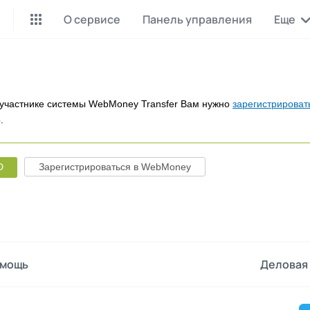
О сервисе
Панель управления
Еще
Майнинг Monero
P2P обмен
Инструмент для добычи
Заработок на P2P обмене
Monero
участнике системы WebMoney Transfer Вам нужно
зарегистрироват
.
CashBox
Files
Оплата за действие
Продажа файлов
D
Зарегистрироваться в WebMoney
Донаты
Коллективные покупки
Вознаграждения от зрителей
Сервис совместных закупо
InstaDo.com
Фриланс-биржа
мощь
Деловая 