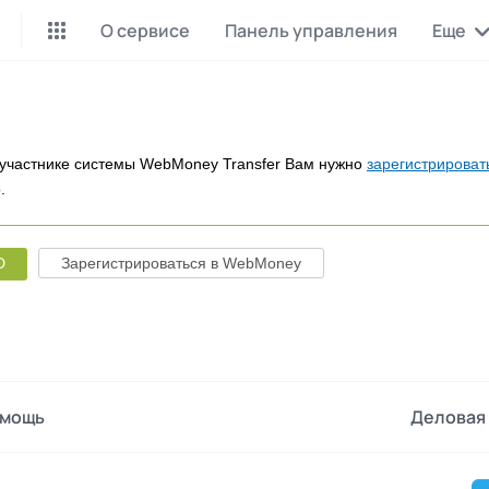
О сервисе
Панель управления
Еще
Майнинг Monero
P2P обмен
Инструмент для добычи
Заработок на P2P обмене
Monero
участнике системы WebMoney Transfer Вам нужно
зарегистрироват
.
CashBox
Files
Оплата за действие
Продажа файлов
D
Зарегистрироваться в WebMoney
Донаты
Коллективные покупки
Вознаграждения от зрителей
Сервис совместных закупо
InstaDo.com
Фриланс-биржа
мощь
Деловая 