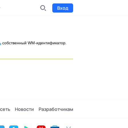
Вход
INDX
Интернет-биржа
ь
собственный WM-идентификатор.
Funding
Сбор средств на проекты
Билеты на мероприятия
к
Выпуск и продажа билетов
сеть
Новости
Разработчикам