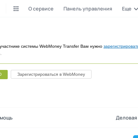
О сервисе
Панель управления
Еще
Майнинг Monero
P2P обмен
Инструмент для добычи
Заработок на P2P обмене
Monero
участнике системы WebMoney Transfer Вам нужно
зарегистрироват
.
CashBox
Files
Оплата за действие
Продажа файлов
D
Зарегистрироваться в WebMoney
Донаты
Коллективные покупки
Вознаграждения от зрителей
Сервис совместных закупо
InstaDo.com
Фриланс-биржа
мощь
Деловая 