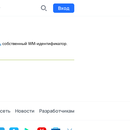
Вход
INDX
Интернет-биржа
ь
собственный WM-идентификатор.
Funding
Сбор средств на проекты
Билеты на мероприятия
к
Выпуск и продажа билетов
сеть
Новости
Разработчикам