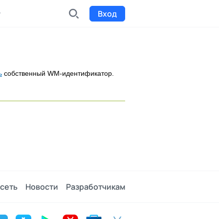
Вход
INDX
Интернет-биржа
ь
собственный WM-идентификатор.
Funding
Сбор средств на проекты
Билеты на мероприятия
к
Выпуск и продажа билетов
сеть
Новости
Разработчикам