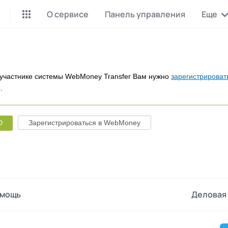
О сервисе
Панель управления
Еще
Майнинг Monero
P2P обмен
Инструмент для добычи
Заработок на P2P обмене
Monero
участнике системы WebMoney Transfer Вам нужно
зарегистрироват
.
CashBox
Files
Оплата за действие
Продажа файлов
D
Зарегистрироваться в WebMoney
Донаты
Коллективные покупки
Вознаграждения от зрителей
Сервис совместных закупо
InstaDo.com
Фриланс-биржа
мощь
Деловая 