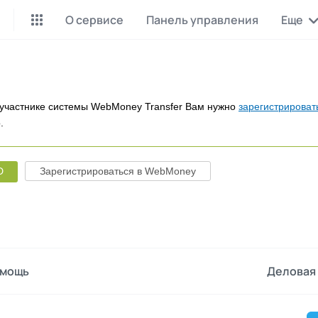
О сервисе
Панель управления
Еще
Майнинг Monero
P2P обмен
Инструмент для добычи
Заработок на P2P обмене
Monero
участнике системы WebMoney Transfer Вам нужно
зарегистрироват
.
CashBox
Files
Оплата за действие
Продажа файлов
D
Зарегистрироваться в WebMoney
Донаты
Коллективные покупки
Вознаграждения от зрителей
Сервис совместных закупо
InstaDo.com
Фриланс-биржа
мощь
Деловая 