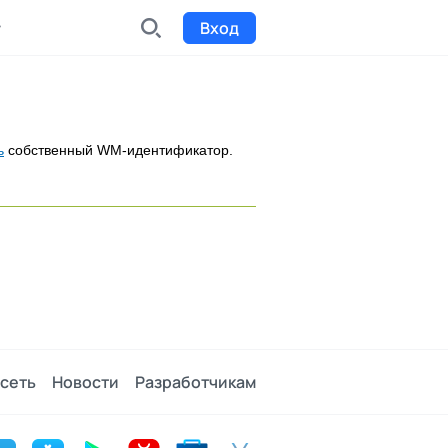
Вход
INDX
Интернет-биржа
ь
собственный WM-идентификатор.
Funding
Сбор средств на проекты
Билеты на мероприятия
к
Выпуск и продажа билетов
сеть
Новости
Разработчикам